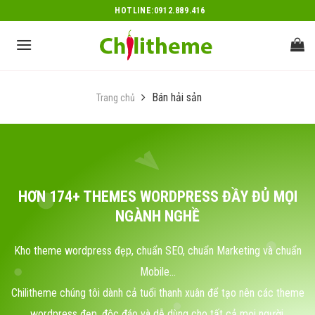
Skip
HOTLINE:0912.889.416
to
content
Bán hải sản
Trang chủ
HƠN 174+ THEMES WORDPRESS ĐẦY ĐỦ MỌI
NGÀNH NGHỀ
Kho theme wordpress đẹp, chuẩn SEO, chuẩn Marketing và chuẩn
Mobile...
Chilitheme chúng tôi dành cả tuổi thanh xuân để tạo nên các theme
wordpress đẹp, độc đáo và dễ dùng cho tất cả mọi người.