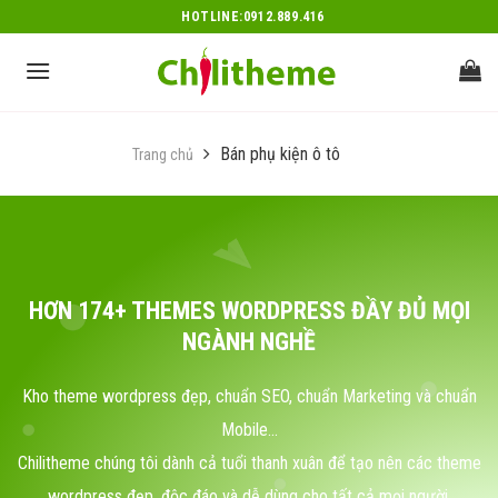
Skip
HOTLINE:0912.889.416
to
content
Bán phụ kiện ô tô
Trang chủ
HƠN 174+ THEMES WORDPRESS ĐẦY ĐỦ MỌI
NGÀNH NGHỀ
Kho theme wordpress đẹp, chuẩn SEO, chuẩn Marketing và chuẩn
Mobile...
Chilitheme chúng tôi dành cả tuổi thanh xuân để tạo nên các theme
wordpress đẹp, độc đáo và dễ dùng cho tất cả mọi người.