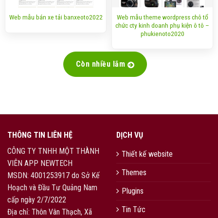
Web mẫu theme wordpress chô tổ
Web mẫu bán xe tải banxeoto2022
chức cty kinh doanh phụ kiện ô tô –
phukienoto2020
Còn nhiều lắm
THÔNG TIN LIÊN HỆ
DỊCH VỤ
CÔNG TY TNHH MỘT THÀNH
Thiết kế website
VIÊN APP NEWTECH
Themes
MSDN: 4001253917 do Sở Kế
Hoạch và Đầu Tư Quảng Nam
Plugins
cấp ngày 2/7/2022
Tin Tức
Địa chỉ: Thôn Vân Thạch, Xã