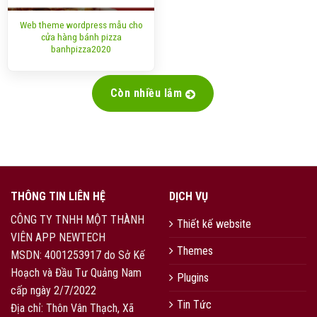
Web theme wordpress mẫu cho
cửa hàng bánh pizza
banhpizza2020
Còn nhiều lắm
THÔNG TIN LIÊN HỆ
DỊCH VỤ
CÔNG TY TNHH MỘT THÀNH
Thiết kế website
VIÊN APP NEWTECH
Themes
MSDN: 4001253917 do Sở Kế
Hoạch và Đầu Tư Quảng Nam
Plugins
cấp ngày 2/7/2022
Tin Tức
Địa chỉ: Thôn Vân Thạch, Xã