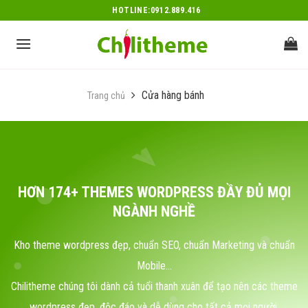
Skip
HOTLINE:0912.889.416
to
content
Cửa hàng bánh
Trang chủ
HƠN 174+ THEMES WORDPRESS ĐẦY ĐỦ MỌI
NGÀNH NGHỀ
Kho theme wordpress đẹp, chuẩn SEO, chuẩn Marketing và chuẩn
Mobile...
Chilitheme chúng tôi dành cả tuổi thanh xuân để tạo nên các theme
wordpress đẹp, độc đáo và dễ dùng cho tất cả mọi người.