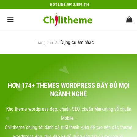
Skip
HOTLINE:0912.889.416
to
content
Dụng cụ âm nhạc
Trang chủ
HƠN 174+ THEMES WORDPRESS ĐẦY ĐỦ MỌI
NGÀNH NGHỀ
Kho theme wordpress đẹp, chuẩn SEO, chuẩn Marketing và chuẩn
Mobile...
Chilitheme chúng tôi dành cả tuổi thanh xuân để tạo nên các theme
wordpress đẹp, độc đáo và dễ dùng cho tất cả mọi người.