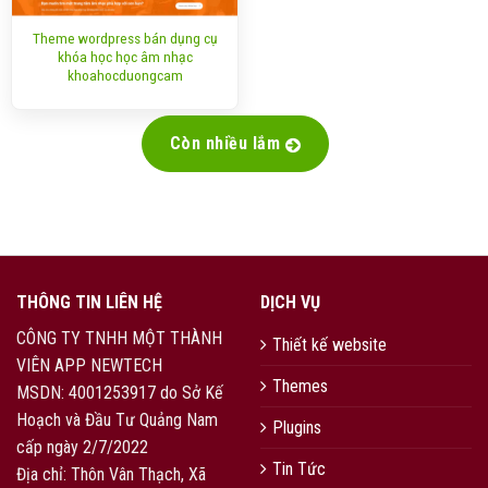
Theme wordpress bán dụng cụ
khóa học học âm nhạc
khoahocduongcam
Còn nhiều lắm
THÔNG TIN LIÊN HỆ
DỊCH VỤ
CÔNG TY TNHH MỘT THÀNH
Thiết kế website
VIÊN APP NEWTECH
Themes
MSDN: 4001253917 do Sở Kế
Hoạch và Đầu Tư Quảng Nam
Plugins
cấp ngày 2/7/2022
Tin Tức
Địa chỉ: Thôn Vân Thạch, Xã