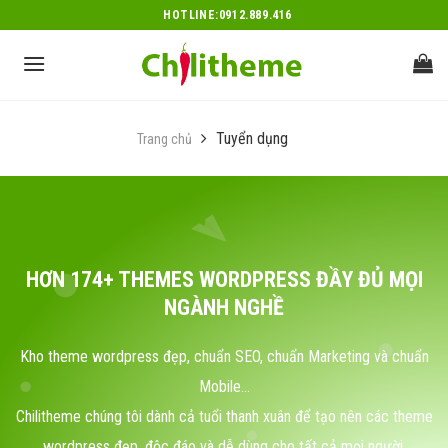
Skip
HOTLINE:0912.889.416
to
content
Tuyển dụng
Trang chủ
HƠN 174+ THEMES WORDPRESS ĐẦY ĐỦ MỌI
NGÀNH NGHỀ
Kho theme wordpress đẹp, chuẩn SEO, chuẩn Marketing và chuẩn
Mobile...
Chilitheme chúng tôi dành cả tuổi thanh xuân để tạo nên các theme
wordpress đẹp, độc đáo và dễ dùng cho tất cả mọi người.