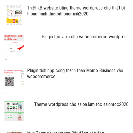
Thiết kế website bằng theme wordpress cho thiết bị
thông minh thietbithongminh2020
Plugin tạo ví xu cho woocommerce wordpress
Khoảng
–
giá:
Plugin tích hợp cổng thanh toán Momo Business vào
từ
woocommerce
1.000.000
VNĐ
đến
Khoảng
–
12.000.000
giá:
VNĐ
Theme wordpress cho salon làm tóc salontoc2020
từ
600.000
VNĐ
đến
7.000.000