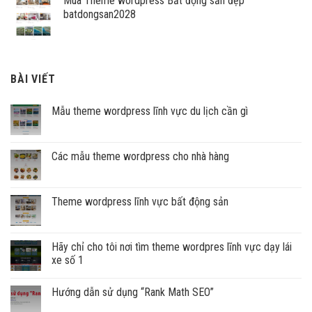
Mua Theme wordpress Bất động sản đẹp
VNĐ
batdongsan2028
BÀI VIẾT
Mẫu theme wordpress lĩnh vực du lịch cần gì
Các mẫu theme wordpress cho nhà hàng
Theme wordpress lĩnh vực bất động sản
Hãy chỉ cho tôi nơi tìm theme wordpres lĩnh vực dạy lái
xe số 1
Hướng dẫn sử dụng “Rank Math SEO”