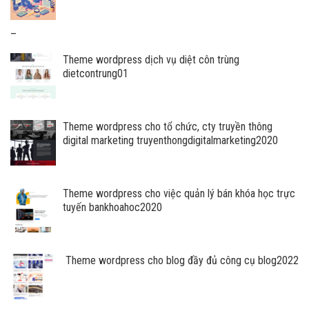
Khoảng
–
giá:
Theme wordpress dịch vụ diệt côn trùng
từ
dietcontrung01
400.000
VNĐ
đến
20.000.000
Theme wordpress cho tổ chức, cty truyền thông
VNĐ
digital marketing truyenthongdigitalmarketing2020
Theme wordpress cho việc quản lý bán khóa học trực
tuyến bankhoahoc2020
Theme wordpress cho blog đầy đủ công cụ blog2022