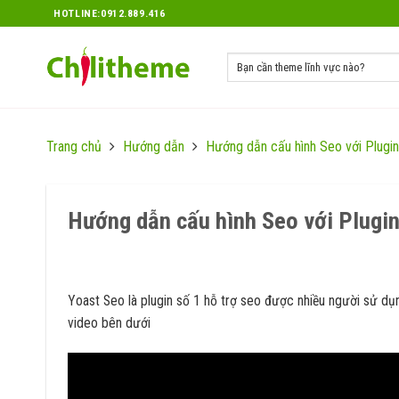
Skip
HOTLINE:0912.889.416
to
content
Trang chủ
Hướng dẫn
Hướng dẫn cấu hình Seo với Plugin
Hướng dẫn cấu hình Seo với Plugin
Yoast Seo là plugin số 1 hỗ trợ seo được nhiều người sử dụn
video bên dưới
Hướng dẫn cấu hình Seo với Plugin Yoast Seo trong