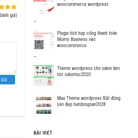
woocommerce wordpress
Đánh giá)
Khoảng
–
giá:
Plugin tích hợp cổng thanh toán
từ
Momo Business vào
1.000.000
woocommerce
VNĐ
đến
Khoảng
–
12.000.000
giá:
VNĐ
Theme wordpress cho salon làm
từ
tóc salontoc2020
600.000
GỬI
VNĐ
đến
7.000.000
Mua Theme wordpress Bất động
VNĐ
sản đẹp batdongsan2028
BÀI VIẾT