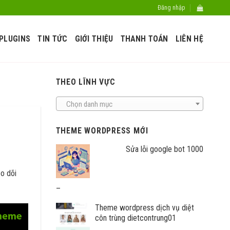
Đăng nhập
PLUGINS
TIN TỨC
GIỚI THIỆU
THANH TOÁN
LIÊN HỆ
THEO LĨNH VỰC
Chọn danh mục
THEME WORDPRESS MỚI
Sửa lỗi google bot 1000
o dõi
Khoảng
–
giá:
Theme wordpress dịch vụ diệt
từ
côn trùng dietcontrung01
400.000
SHARE