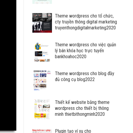
VNĐ
EMBED
đến
20.000.000
Theme wordpress cho tổ chức,
VNĐ
cty truyền thông digital marketing
truyenthongdigitalmarketing2020
Theme wordpress cho việc quản
lý bán khóa học trực tuyến
bankhoahoc2020
Theme wordpress cho blog đầy
đủ công cụ blog2022
Thiết kế website bằng theme
wordpress cho thiết bị thông
minh thietbithongminh2020
Plugin tạo ví xu cho