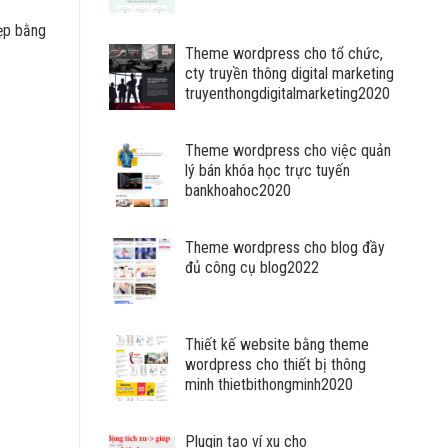
VNĐ
đến
đẹp bằng
20.000.000
Theme wordpress cho tổ chức,
VNĐ
cty truyền thông digital marketing
truyenthongdigitalmarketing2020
Theme wordpress cho việc quản
lý bán khóa học trực tuyến
bankhoahoc2020
Theme wordpress cho blog đầy
đủ công cụ blog2022
Thiết kế website bằng theme
wordpress cho thiết bị thông
minh thietbithongminh2020
Plugin tạo ví xu cho