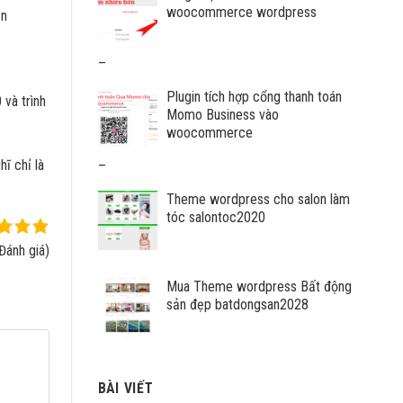
woocommerce wordpress
ên
Khoảng
–
giá:
Plugin tích hợp cổng thanh toán
từ
và trình
Momo Business vào
1.000.000
woocommerce
VNĐ
đến
ĩ chỉ là
Khoảng
–
12.000.000
giá:
VNĐ
Theme wordpress cho salon làm
từ
tóc salontoc2020
600.000
VNĐ
Đánh giá)
đến
7.000.000
Mua Theme wordpress Bất động
VNĐ
sản đẹp batdongsan2028
BÀI VIẾT