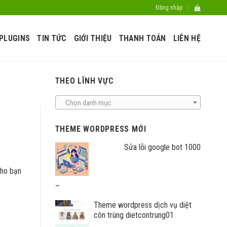
Đăng nhập
PLUGINS
TIN TỨC
GIỚI THIỆU
THANH TOÁN
LIÊN HỆ
THEO LĨNH VỰC
Chọn danh mục
THEME WORDPRESS MỚI
Sửa lỗi google bot 1000
cho bạn
Khoảng
–
giá:
Theme wordpress dịch vụ diệt
từ
côn trùng dietcontrung01
400.000