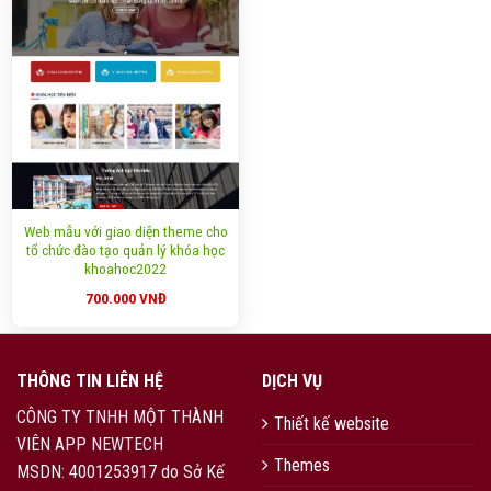
Web mẫu với giao diện theme cho
tổ chức đào tạo quản lý khóa học
khoahoc2022
700.000
VNĐ
THÔNG TIN LIÊN HỆ
DỊCH VỤ
CÔNG TY TNHH MỘT THÀNH
Thiết kế website
VIÊN APP NEWTECH
Themes
MSDN: 4001253917 do Sở Kế