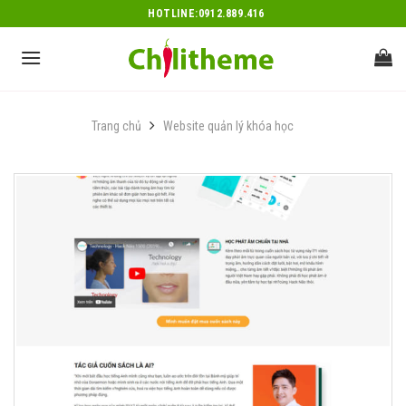
Skip
HOTLINE:0912.889.416
to
content
Trang chủ
Website quản lý khóa học