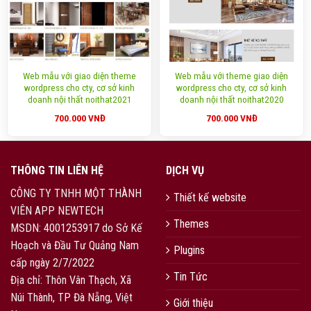
Web mẫu với giao diện theme
Web mẫu với theme giao diện
wordpress cho cty, cơ sở kinh
wordpress cho cty, cơ sở kinh
doanh nội thất noithat2021
doanh nội thất noithat2020
700.000
VNĐ
700.000
VNĐ
THÔNG TIN LIÊN HỆ
DỊCH VỤ
CÔNG TY TNHH MỘT THÀNH
Thiết kế website
VIÊN APP NEWTECH
Themes
MSDN: 4001253917 do Sở Kế
Hoạch và Đầu Tư Quảng Nam
Plugins
cấp ngày 2/7/2022
Tin Tức
Địa chỉ: Thôn Vân Thạch, Xã
Núi Thành, TP Đà Nẵng, Việt
Giới thiệu