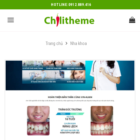
Skip
HOTLINE:0912.889.416
to
content
Trang chủ
Nha khoa