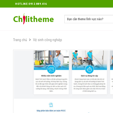
Skip
HOTLINE:0912.889.416
to
content
Trang chủ
Vệ sinh công nghiệp