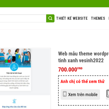
THIẾT KẾ WEBSITE
THEMES
Web mẫu theme wordpre
tinh xanh vesinh2022
700.000
VNĐ
Anh chị có thể xem thử
Xem trên mobile