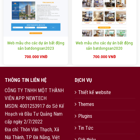
Web mẫu cho các dự án bất động
Web mẫu cho các dự án bất động
sản batdongsan2023
sản batdongsan2020
700.000
VNĐ
700.000
VNĐ
THÔNG TIN LIÊN HỆ
DỊCH VỤ
CÔNG TY TNHH MỘT THÀNH
Thiết kế website
VIÊN APP NEWTECH
Themes
MSDN: 4001253917 do Sở Kế
Hoạch và Đầu Tư Quảng Nam
Plugins
cấp ngày 2/7/2022
Tin Tức
Địa chỉ: Thôn Vân Thạch, Xã
Núi Thành, TP Đà Nẵng, Việt
Giới thiệu