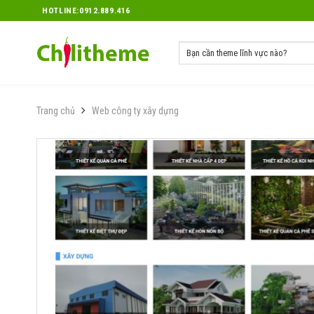
Skip
HOTLINE:0912.889.416
to
content
Trang chủ
Web công ty xây dựng