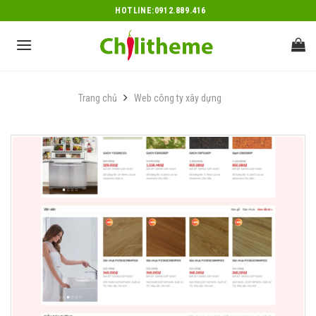
Skip
HOTLINE:0912.889.416
to
content
Trang chủ
Web công ty xây dựng