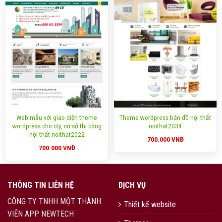
Web mẫu với giao diện theme
Theme wordpress bán đồ nội thất
wordpress cho cty, cơ sở thi công
noithat2034
nội thất noithat2022
700.000
VNĐ
700.000
VNĐ
THÔNG TIN LIÊN HỆ
DỊCH VỤ
CÔNG TY TNHH MỘT THÀNH
Thiết kế website
VIÊN APP NEWTECH