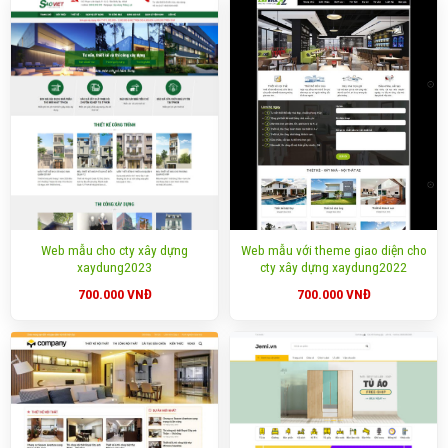
Web mẫu cho cty xây dựng
Web mẫu với theme giao diện cho
xaydung2023
cty xây dựng xaydung2022
700.000
VNĐ
700.000
VNĐ